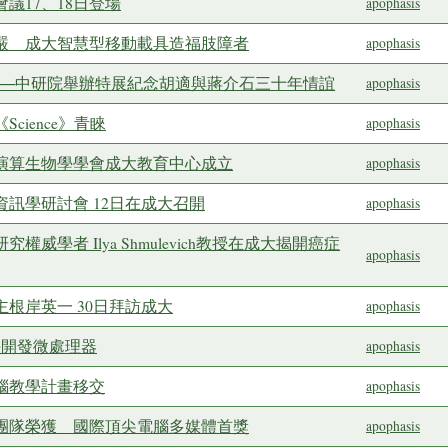
會議17、18日登場
apophasis
尊嚴 成大智慧型移動載具造福肢障者
apophasis
謀──中研院舉辦特展紀念胡適與蔣介石三十年情誼
apophasis
cience》青睞
apophasis
及演算生物學學會成大教育中心成立
apophasis
體資訊學研討會 12日在成大召開
apophasis
權威學者 Ilya Shmulevich教授在成大揭開癌症
apophasis
主根岸英一 30日拜訪成大
apophasis
攜手開發微處理器
apophasis
電腦教學計畫移交
apophasis
究團隊榮獲 國際頂尖電腦多媒體首獎
apophasis