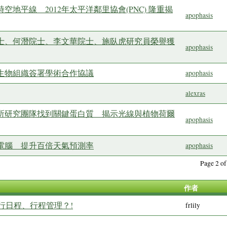
空地平線 2012年太平洋鄰里協會(PNC) 隆重揭
apophasis
院士、何潛院士、李文華院士、施臥虎研究員榮譽獲
apophasis
子生物組織簽署學術合作協議
apophasis
alexras
微所研究團隊找到關鍵蛋白質 揭示光線與植物荷爾
apophasis
買電腦 提升百倍天氣預測率
apophasis
Page 2 
作者
行日程、行程管理？!
frlily