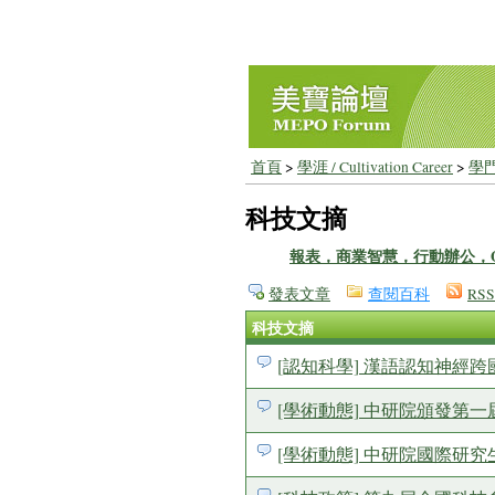
首頁
>
學涯 / Cultivation Career
>
學門
科技文摘
報表，商業智慧，行動辦公，
發表文章
查閱百科
RSS
科技文摘
[認知科學] 漢語認知神經
[學術動態] 中研院頒發第
[學術動態] 中研院國際研究