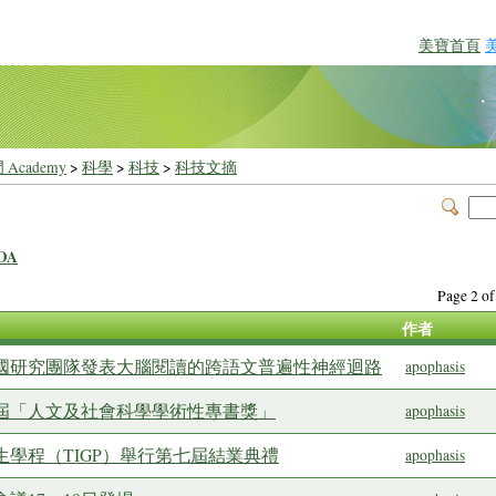
美寶首頁
 Academy
>
科學
>
科技
>
科技文摘
OA
Page 2 
作者
跨國研究團隊發表大腦閱讀的跨語文普遍性神經迴路
apophasis
一屆「人文及社會科學學術性專書獎」
apophasis
生學程（TIGP）舉行第七屆結業典禮
apophasis