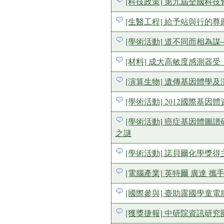
[科技政策] 第九屆全國科技
[生醫工程] 給予站與行的
[學術活動] 道不同而相為
[材料] 成大高敏度感測器受《S
[演算生物] 遺傳基因體學
[學術活動] 2012國際基因
[學術活動] 癌症基因體圖譜研究
之謎
[學術活動] 諾貝爾化學獎得
[電腦產業] 英特爾 廣達 
[國際參與] 臺助露國學童
[獲獎捷報] 中研院資訊研