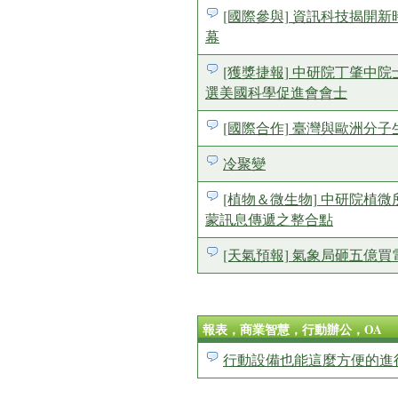
[國際參與] 資訊科技揭開新時
幕
[獲獎捷報] 中研院丁肇中
選美國科學促進會會士
[國際合作] 臺灣與歐洲分
冷聚變
[植物＆微生物] 中研院植
蒙訊息傳遞之整合點
[天氣預報] 氣象局砸五億
報表，商業智慧，行動辦公，OA
行動設備也能這麼方便的進