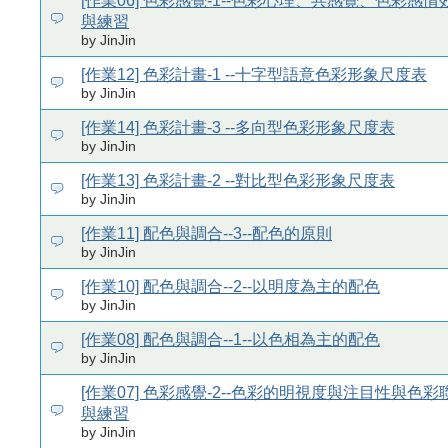
[作業06] 色彩感覺-1--色彩心理、共感覺、色彩感
與練習
by JinJin
[作業12] 色彩計畫-1 --十字型語意色彩形象尺度表
by JinJin
[作業14] 色彩計畫-3 --多向型色彩形象尺度表
by JinJin
[作業13] 色彩計畫-2 --對比型色彩形象尺度表
by JinJin
[作業11] 配色與調合--3--配色的原則
by JinJin
[作業10] 配色與調合--2--以明度為主的配色
by JinJin
[作業08] 配色與調合--1--以色相為主的配色
by JinJin
[作業07] 色彩感覺-2--色彩的明視度與注目性與色
與練習
by JinJin