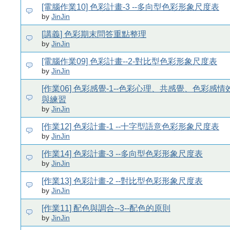
[電腦作業10] 色彩計畫-3 --多向型色彩形象尺度表
by
JinJin
[講義] 色彩期末問答重點整理
by
JinJin
[電腦作業09] 色彩計畫--2-對比型色彩形象尺度表
by
JinJin
[作業06] 色彩感覺-1--色彩心理、共感覺、色彩感
與練習
by
JinJin
[作業12] 色彩計畫-1 --十字型語意色彩形象尺度表
by
JinJin
[作業14] 色彩計畫-3 --多向型色彩形象尺度表
by
JinJin
[作業13] 色彩計畫-2 --對比型色彩形象尺度表
by
JinJin
[作業11] 配色與調合--3--配色的原則
by
JinJin