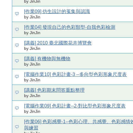
by JinJin
[作業09] 仿生設計的蒐集與認識
by JinJin
[作業04] 發現自己的色彩類型-自我色彩檢測
by JinJin
[講義] 2010 臺北國際花卉博覽會
by JinJin
[講義] 有機物與無機物
by JinJin
[電腦作業10] 色彩計畫-3 --多向型色彩形象尺度表
by JinJin
[講義] 色彩期末問答重點整理
by JinJin
[電腦作業09] 色彩計畫--2-對比型色彩形象尺度表
by JinJin
[作業06] 色彩感覺-1--色彩心理、共感覺、色彩感
與練習