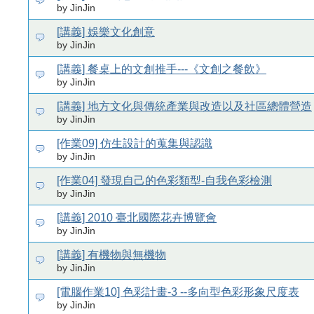
by JinJin
[講義] 娛樂文化創意
by JinJin
[講義] 餐桌上的文創推手---《文創之餐飲》
by JinJin
[講義] 地方文化與傳統產業與改造以及社區總體營造
by JinJin
[作業09] 仿生設計的蒐集與認識
by JinJin
[作業04] 發現自己的色彩類型-自我色彩檢測
by JinJin
[講義] 2010 臺北國際花卉博覽會
by JinJin
[講義] 有機物與無機物
by JinJin
[電腦作業10] 色彩計畫-3 --多向型色彩形象尺度表
by JinJin