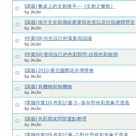
[講義] 餐桌上的文創推手---《文創之餐飲》
by JinJin
[講義] 地方文化與傳統產業與改造以及社區總體營造
by JinJin
[作業09] 仿生設計的蒐集與認識
by JinJin
[作業04] 發現自己的色彩類型-自我色彩檢測
by JinJin
[講義] 2010 臺北國際花卉博覽會
by JinJin
[講義] 有機物與無機物
by JinJin
[電腦作業10] 色彩計畫-3 --多向型色彩形象尺度表
by JinJin
[講義] 色彩期末問答重點整理
by JinJin
[電腦作業09] 色彩計畫--2-對比型色彩形象尺度表