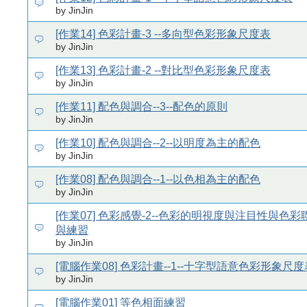
by JinJin
[作業14] 色彩計畫-3 --多向型色彩形象尺度表
by JinJin
[作業13] 色彩計畫-2 --對比型色彩形象尺度表
by JinJin
[作業11] 配色與調合--3--配色的原則
by JinJin
[作業10] 配色與調合--2--以明度為主的配色
by JinJin
[作業08] 配色與調合--1--以色相為主的配色
by JinJin
[作業07] 色彩感覺-2--色彩的明視度與注目性與色
與練習
by JinJin
[電腦作業08] 色彩計畫--1--十字型語意色彩形象尺度
by JinJin
[電腦作業01] 等色相面練習