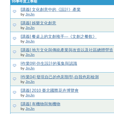
99學年度上學期
[講義] 文化創意中的《設計》產業
by
JinJin
[講義] 娛樂文化創意
by
JinJin
[講義] 餐桌上的文創推手---《文創之餐飲》
by
JinJin
[講義] 地方文化與傳統產業與改造以及社區總體營造
by
JinJin
[作業09] 仿生設計的蒐集與認識
by
JinJin
[作業04] 發現自己的色彩類型-自我色彩檢測
by
JinJin
[講義] 2010 臺北國際花卉博覽會
by
JinJin
[講義] 有機物與無機物
by
JinJin