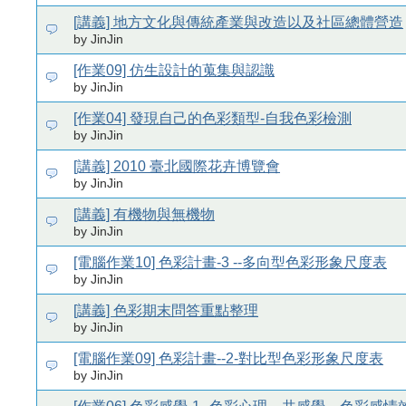
[講義] 地方文化與傳統產業與改造以及社區總體營造
by JinJin
[作業09] 仿生設計的蒐集與認識
by JinJin
[作業04] 發現自己的色彩類型-自我色彩檢測
by JinJin
[講義] 2010 臺北國際花卉博覽會
by JinJin
[講義] 有機物與無機物
by JinJin
[電腦作業10] 色彩計畫-3 --多向型色彩形象尺度表
by JinJin
[講義] 色彩期末問答重點整理
by JinJin
[電腦作業09] 色彩計畫--2-對比型色彩形象尺度表
by JinJin