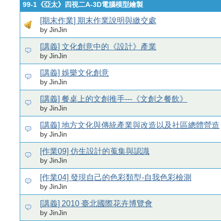
99-1《亞太》四視二A-3D電腦模型繪製
[期末作業] 期末作業說明與繳交處
by JinJin
[講義] 文化創意中的《設計》產業
by JinJin
[講義] 娛樂文化創意
by JinJin
[講義] 餐桌上的文創推手---《文創之餐飲》
by JinJin
[講義] 地方文化與傳統產業與改造以及社區總體營造
by JinJin
[作業09] 仿生設計的蒐集與認識
by JinJin
[作業04] 發現自己的色彩類型-自我色彩檢測
by JinJin
[講義] 2010 臺北國際花卉博覽會
by JinJin