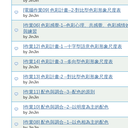
by JinJin
[電腦作業09] 色彩計畫--2-對比型色彩形象尺度表
by JinJin
[作業06] 色彩感覺-1--色彩心理、共感覺、色彩感
與練習
by JinJin
[作業12] 色彩計畫-1 --十字型語意色彩形象尺度表
by JinJin
[作業14] 色彩計畫-3 --多向型色彩形象尺度表
by JinJin
[作業13] 色彩計畫-2 --對比型色彩形象尺度表
by JinJin
[作業11] 配色與調合--3--配色的原則
by JinJin
[作業10] 配色與調合--2--以明度為主的配色
by JinJin
[作業08] 配色與調合--1--以色相為主的配色
by JinJin