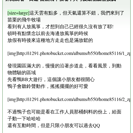
[size=large]
這天雲有點多，但天氣還算不錯，我們來到了
苗栗的飛牛牧場
看到有人放風箏，才想到自己已經很久沒有放了耶!
頓時有點懷念以前去海邊放風箏的時候
放假有時後來這種地方走走也是滿放鬆的
[img]http://i1291.photobucket.com/albums/b550/home85116/1_zps
發現園區滿大的，慢慢的沿著步道走，看看風景，到動
物體驗的區域
先看鴨BB大遊行，這個讓小朋友都很開心
鴨子會聽鈴聲動作，搖搖擺擺的好可愛
[img]http://i1291.photobucket.com/albums/b550/home85116/2_zpsf
不過鴨子也可能是看在工作人員那桶飼料的份上，給面
子動一下哈哈哈
還有互動時間，但是只限小朋友可以過去QQ