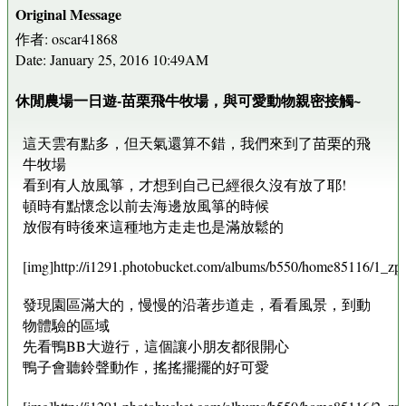
Original Message
作者: oscar41868
Date: January 25, 2016 10:49AM
休閒農場一日遊-苗栗飛牛牧場，與可愛動物親密接觸~
這天雲有點多，但天氣還算不錯，我們來到了苗栗的飛
牛牧場
看到有人放風箏，才想到自己已經很久沒有放了耶!
頓時有點懷念以前去海邊放風箏的時候
放假有時後來這種地方走走也是滿放鬆的
[img]http://i1291.photobucket.com/albums/b550/home85116/1_zps
發現園區滿大的，慢慢的沿著步道走，看看風景，到動
物體驗的區域
先看鴨BB大遊行，這個讓小朋友都很開心
鴨子會聽鈴聲動作，搖搖擺擺的好可愛