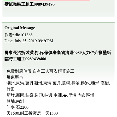
壁紙臨時工粗工0989439480
Original Message
作者: dio101868
Date: July 25, 2019 09:20PM
屏東長治拆裝潢.打石.傢俱廢棄物清運0989人力仲介撕壁紙
臨時工粗工0989439480
免費到府估價.自有工人可依預算施工
屏東縣市
潮州.東港.萬丹潮州.東港.萬丹.萬巒.長治.麟洛..鹽埔.高樹.
竹田
新埤.新園.枋寮.崁頂.林邊.南洲.�.里港.內市區埔
鹽埔.南洲
佳冬 石2200
天1500.叫工拆廠房一天1500