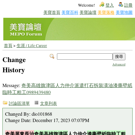
Welcome!
登入
註冊
美寶首頁
美寶百科
美寶論壇
美寶落格
美寶地圖
首頁
>
生涯 / Life Career
Change
Advanced
History
Message:
奇美高雄旗津區人力仲介派遣打石拆裝潢油漆撕壁紙
臨時工粗工0989439480
討論區清單
文章列表
Changed By: dio101868
Change Date: December 17, 2023 07:07PM
奇美屏東長治
奇美高雄旗津區
人力仲介
漆撕壁紙臨時工粗