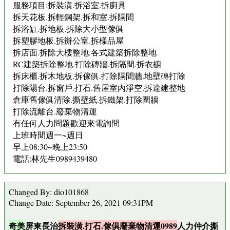
服務項目:拆裝潢.拆浴室.拆廚具
拆天花板.拆輕鋼架.拆和室.拆隔間
拆浴缸.拆地板.拆除大小型傢俱
拆塑膠地板.拆辦公室.拆樣品屋
拆店面.拆除大樓整地.各式建築拆除整地
RC建築拆除整地.打除磚牆.拆隔間.拆衣櫥
拆床櫃.拆木地板.拆傢俱.打除隔間牆.地壁磚打除
打除陽台.拆窗戶.打石.舊屋室內淨空.拆違建整地
倉庫舊傢俱清除.撕壁紙.拆鐵架.打除圍牆
打除流離台.廢棄物清運
有任何人力問題歡迎來電詢問
上班時間週一~週日
早上08:30~晚上23:50
電話:林先生0989439480
Changed By: dio101868
Change Date: September 26, 2021 09:31PM
奇美
屏東長治
拆裝潢.打石.傢俱廢棄物清運0989
人力仲介撕