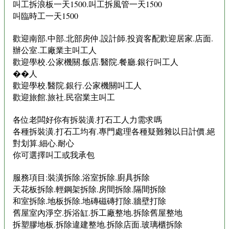
叫工拆浪板一天1500.叫工拆風管一天1500
叫臨時工一天1500
歡迎南部.中部.北部房仲.設計師.投資客配歡迎居家.店面.
辦公室.工廠業主叫工人
歡迎學校.公家機關.飯店.醫院.餐廳.銀行叫工人
��人
歡迎學校.醫院.銀行.公家機關叫工人
歡迎旅館.旅社.民宿業主叫工
各位老闆好你有拆裝潢.打石工人力需求嗎
各種拆裝潢.打石工均有.專門處理各種疑難雜以日計價.絕
對划算.細心.耐心
你可選擇叫工或我承包
服務項目:裝潢拆除.浴室拆除.廚具拆除
天花板拆除.輕鋼架拆除.房間拆除.隔間拆除
和室拆除.地板拆除.地磚磁磚打除.牆壁打除
舊屋室內淨空.拆浴缸.拆工廠整地.拆除舊屋整地
拆塑膠地板.拆除違建整地.拆除店面.玻璃櫃拆除