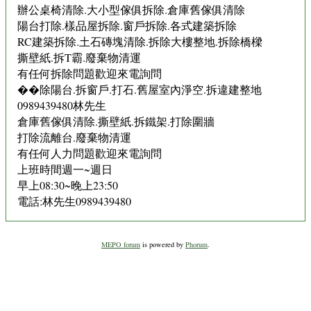
辦公桌椅清除.大小型傢俱拆除.倉庫舊傢俱清除
陽台打除.樣品屋拆除.窗戶拆除.各式建築拆除
RC建築拆除.土石磚塊清除.拆除大樓整地.拆除橋樑
撕壁紙.拆T霸.廢棄物清運
有任何拆除問題歡迎來電詢問
��除陽台.拆窗戶.打石.舊屋室內淨空.拆違建整地
0989439480林先生
倉庫舊傢俱清除.撕壁紙.拆鐵架.打除圍牆
打除流離台.廢棄物清運
有任何人力問題歡迎來電詢問
上班時間週一~週日
早上08:30~晚上23:50
電話:林先生0989439480
MEPO forum
is powered by
Phorum
.