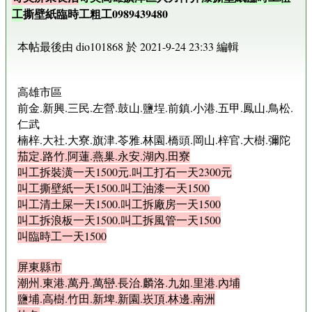
工
撕壁紙臨時工粗工0989439480
本帖最後由 dio101868 於 2021-9-24 23:33 編輯
高雄市區
前金.新興.三民.左營.鼓山.鹽埕.前鎮.小港.五甲.鳳山.鳥松.
仁武
楠梓.大社.大寮.旗津.苓雅.林園.橋頭.岡山.梓官.大樹.彌陀
茄定.路竹.阿蓮.燕巢.永安.湖內.田寮
叫工拆裝潢一天1500元.叫工打石一天2300元
叫工撕壁紙一天1500.叫工油漆一天1500
叫工清土屎一天1500.叫工拆廠房一天1500
叫工拆浪板一天1500.叫工拆風管一天1500
叫臨時工一天1500
屏東縣市
潮州.東港.萬丹.萬巒.長治.麟洛.九如.里港.內埔
鹽埔.高樹.竹田.新埤.新園.崁頂.林邊.南洲