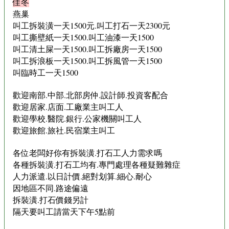
佳冬
燕巢
叫工拆裝潢一天1500元.叫工打石一天2300元
叫工撕壁紙一天1500.叫工油漆一天1500
叫工清土屎一天1500.叫工拆廠房一天1500
叫工拆浪板一天1500.叫工拆風管一天1500
叫臨時工一天1500
歡迎南部.中部.北部房仲.設計師.投資客配合
歡迎居家.店面.工廠業主叫工人
歡迎學校.醫院.銀行.公家機關叫工人
歡迎旅館.旅社.民宿業主叫工
各位老闆好你有拆裝潢.打石工人力需求嗎
各種拆裝潢.打石工均有.專門處理各種疑難雜症
人力派遣.以日計價.絕對划算.細心.耐心
因地區不同.路途偏遠
拆裝潢.打石價錢另計
隔天要叫工請當天下午5點前