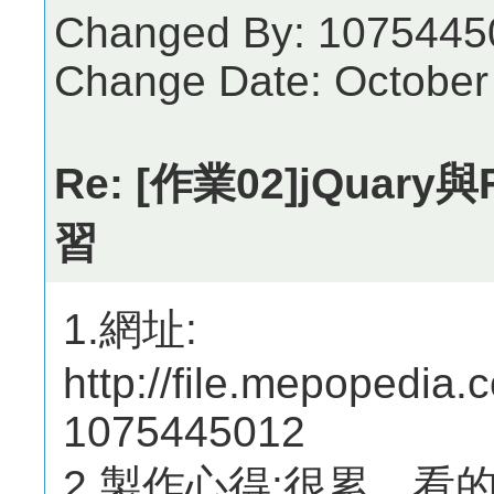
Changed By: 1075445
Change Date: October
Re: [作業02]jQuar
習
1.網址:
http://file.mepopedi
1075445012
2.製作心得:很累，看