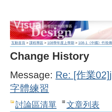
互動首頁
>
課程專區
>
108學年度上學期
>
108-1《中國》竹視
Change History
Message:
Re: [作業02
字體練習
討論區清單
文章列表