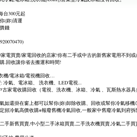
每台300元起
(妳)清運
價錢
0070470)
家電買賣/家電回收的店家!你有二手或中古的新舊家電用不到或(搬
購.回收讓你省去搬運和時間!
衣機/電冰箱/電視機回收…
 冷氣、電冰箱、 洗衣機、LED電視...
家電收購回收（電視、洗衣機、冰箱、冷氣 、瓦斯熱水器具)[/co
如還掛在窗上都可以幫你(妳)卸除收購、回收或幫你冷氣移機/冷
中古定頻冷氣高價收購※報廢舊機冷氣回收,一般家中舊廢冷氣到府
家電二手新舊買賣,中小型二手冰箱買賣,二手洗衣機買賣,冷氣二手買
。