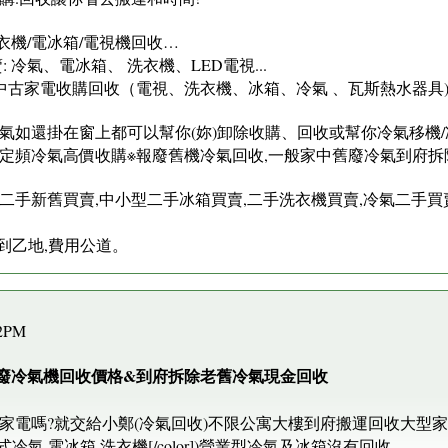
衣機/電冰箱/電視機回收…
 冷氣、電冰箱、 洗衣機、LED電視...
家電收購回收（電視、洗衣機、冰箱、冷氣 、瓦斯熱水器具)[/co
如還掛在窗上都可以幫你(妳)卸除收購、回收或幫你冷氣移機/冷
中古定頻冷氣高價收購※報廢舊機冷氣回收,一般家中舊廢冷氣到府
家電二手新舊買賣,中小型二手冰箱買賣,二手洗衣機買賣,冷氣二手買
。
到乙地,費用公道。
42PM
舊廢冷氣機回收價格&到府拆除老舊冷氣現金回收
家電嗎?就交給小鄭(冷氣回收)不限公寓大樓到府搬運回收大型家
冷氣,電冰箱,洗衣機[/color])營業型冷氣及冰箱沒有回收。