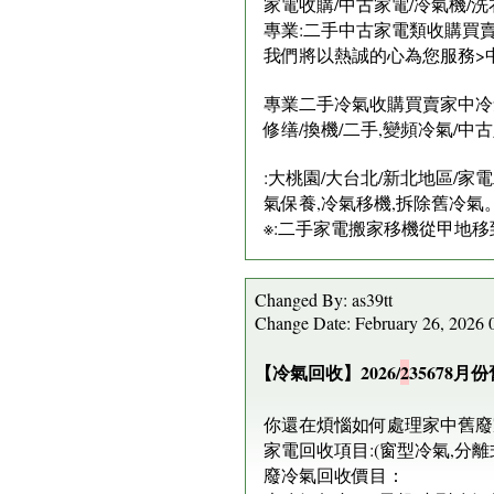
家電收購/中古家電/冷氣機/洗
專業:二手中古家電類收購買賣:
我們將以熱誠的心為您服務>中古
專業二手冷氣收購買賣家中冷氣
修缮/換機/二手,變頻冷氣/
​:大桃園/大台北/新北地區/
氣保養,冷氣移機,拆除舊冷氣
※:二手家電搬家移機從甲地移
Changed By: as39tt
Change Date: February 26, 2026
【冷氣回收】2026/
2
35678
你還在煩惱如何處理家中舊廢
家電回收項目:(窗型冷氣,分離式
廢冷氣回收價目：