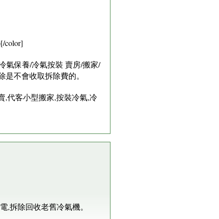
lor]
氣保養/冷氣按裝 賣房/搬家/
拆除是不會收取拆除費的。
賣,代客小型搬家,按裝冷氣,冷
電,拆除回收老舊冷氣機。