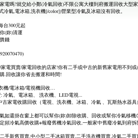
家電嗎?就交給小鄭(冷氣回收)不限公寓大樓到府搬運回收大型家
冷氣,電冰箱,洗衣機[/color])營業型冷氣及冰箱沒有回收。
每台300元起
(妳)清運
價錢
0070470)
家電買賣/家電回收的店家!你有二手或中古的新舊家電用不到或(搬
購.回收讓你省去搬運和時間!
衣機/電冰箱/電視機回收…
 冷氣、電冰箱、 洗衣機、LED電視...
家電收購回收（電視、洗衣機、冰箱、冷氣 、瓦斯熱水器具)[/co
如還掛在窗上都可以幫你(妳)卸除收購、回收或幫你冷氣移機/冷
中古定頻冷氣高價收購※報廢舊機冷氣回收,一般家中舊廢冷氣到府
家電二手新舊買賣,中小型二手冰箱買賣,二手洗衣機買賣,冷氣二手買