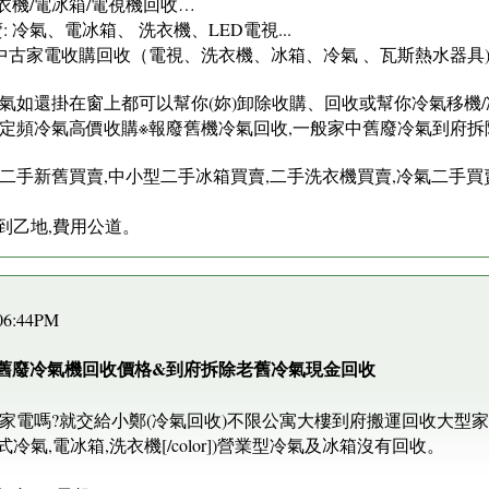
衣機/電冰箱/電視機回收…
 冷氣、電冰箱、 洗衣機、LED電視...
家電收購回收（電視、洗衣機、冰箱、冷氣 、瓦斯熱水器具)[/co
如還掛在窗上都可以幫你(妳)卸除收購、回收或幫你冷氣移機/冷
中古定頻冷氣高價收購※報廢舊機冷氣回收,一般家中舊廢冷氣到府
家電二手新舊買賣,中小型二手冰箱買賣,二手洗衣機買賣,冷氣二手買
。
到乙地,費用公道。
 06:44PM
月份舊廢冷氣機回收價格&到府拆除老舊冷氣現金回收
家電嗎?就交給小鄭(冷氣回收)不限公寓大樓到府搬運回收大型家
冷氣,電冰箱,洗衣機[/color])營業型冷氣及冰箱沒有回收。