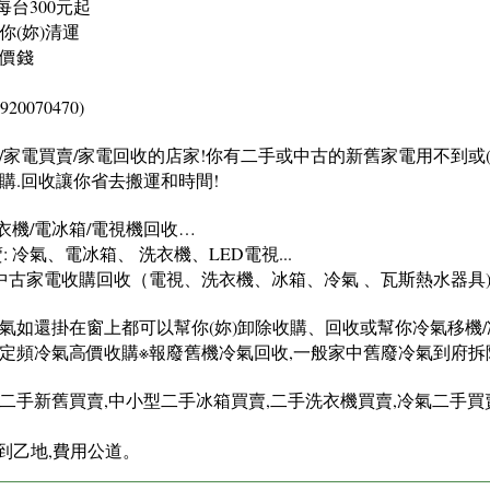
每台300元起
(妳)清運
價錢
0070470)
家電買賣/家電回收的店家!你有二手或中古的新舊家電用不到或(搬
購.回收讓你省去搬運和時間!
衣機/電冰箱/電視機回收…
 冷氣、電冰箱、 洗衣機、LED電視...
家電收購回收（電視、洗衣機、冰箱、冷氣 、瓦斯熱水器具)[/co
如還掛在窗上都可以幫你(妳)卸除收購、回收或幫你冷氣移機/冷
中古定頻冷氣高價收購※報廢舊機冷氣回收,一般家中舊廢冷氣到府
家電二手新舊買賣,中小型二手冰箱買賣,二手洗衣機買賣,冷氣二手買
。
到乙地,費用公道。