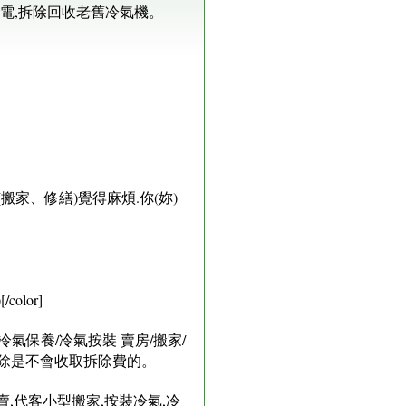
電,拆除回收老舊冷氣機。
家、修繕)覺得麻煩.你(妳)
lor]
氣保養/冷氣按裝 賣房/搬家/
拆除是不會收取拆除費的。
賣,代客小型搬家,按裝冷氣,冷