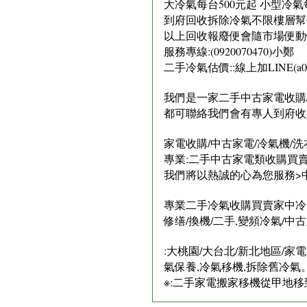
大冷氣每台500元起 小型冷氣
到府回收拆除冷氣不限樓層幫你
以上回收報廢便會隨市場便動
服務專線:(0920070470)小鄭
二手冷氣估價::線上加LINE(a092
我們是一家二手中古家電收購/
都可聯絡我們會有專人到府收
家電收購/中古家電/冷氣機/洗
專業:二手中古家電類收購買賣:
我們將以熱誠的心為您服務>中古
專業二手冷氣收購買賣家中冷氣
修缮/換機/二手,變頻冷氣/
​:大桃園/大台北/新北地區/
氣保養,冷氣移機,拆除舊冷氣
※:二手家電搬家移機從甲地移