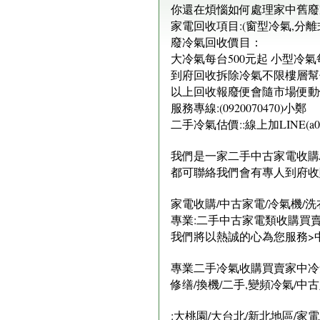
你還在煩惱如何處理家中舊廢
家電回收項目:(窗型冷氣,分離式
廢冷氣回收價目：
大冷氣每台500元起 小型冷氣
到府回收拆除冷氣不限樓層幫你
以上回收報廢便會隨市場便動
服務專線:(0920070470)小鄭
二手冷氣估價::線上加LINE(a092
我們是一家二手中古家電收購/
都可聯絡我們會有專人到府收
家電收購/中古家電/冷氣機/洗
專業:二手中古家電類收購買賣:
我們將以熱誠的心為您服務>中古
專業二手冷氣收購買賣家中冷氣
修缮/換機/二手,變頻冷氣/
​:大桃園/大台北/新北地區/