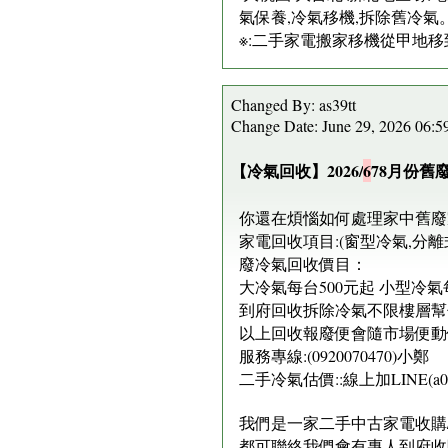
氣保養,冷氣移機,拆除舊冷氣
※:二手家電搬家移機從甲地移
Changed By: as39tt
Change Date: June 29, 2026 06:
【冷氣回收】2026/
6
78月份舊
你還在煩惱如何處理家中舊廢
家電回收項目:(窗型冷氣,分離式
廢冷氣回收價目：
大冷氣每台500元起 小型冷氣
到府回收拆除冷氣不限樓層幫你
以上回收報廢便會隨市場便動
服務專線:(0920070470)小鄭
二手冷氣估價::線上加LINE(a092
我們是一家二手中古家電收購/
都可聯絡我們會有專人到府收