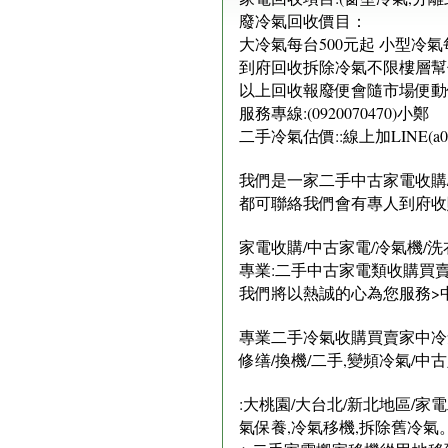
廢冷氣回收價目：
大冷氣每台500元起 小型冷氣
到府回收拆除冷氣不限樓層幫你
以上回收報廢便會隨市場便動
服務專線:(0920070470)小鄭
二手冷氣估價::線上加LINE(a092
我們是一家二手中古家電收購/
都可聯絡我們會有專人到府收
家電收購/中古家電/冷氣機/洗
專業:二手中古家電類收購買賣:
我們將以熱誠的心為您服務>中古
專業二手冷氣收購買賣家中冷氣
修缮/換機/二手,變頻冷氣/
​:大桃園/大台北/新北地區/
氣保養,冷氣移機,拆除舊冷氣