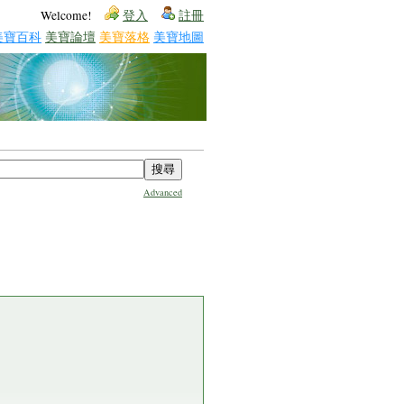
Welcome!
登入
註冊
美寶百科
美寶論壇
美寶落格
美寶地圖
Advanced