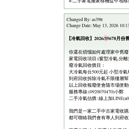
※:二手家電搬家移機從甲地移
Changed By: as39tt
Change Date: May 13, 2026 10:
【冷氣回收】2026/
3
5678月
你還在煩惱如何處理家中舊廢
家電回收項目:(窗型冷氣,分離式
廢冷氣回收價目：
大冷氣每台500元起 小型冷氣
到府回收拆除冷氣不限樓層幫你
以上回收報廢便會隨市場便動
服務專線:(0920070470)小鄭
二手冷氣估價::線上加LINE(a092
我們是一家二手中古家電收購/
都可聯絡我們會有專人到府收