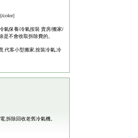
lor]
氣保養/冷氣按裝 賣房/搬家/
拆除是不會收取拆除費的。
賣,代客小型搬家,按裝冷氣,冷
電,拆除回收老舊冷氣機。