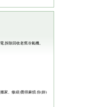
電,拆除回收老舊冷氣機。
家、修繕)覺得麻煩.你(妳)