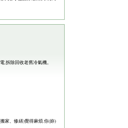
電,拆除回收老舊冷氣機。
家、修繕)覺得麻煩.你(妳)