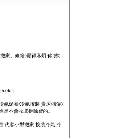
家、修繕)覺得麻煩.你(妳)
lor]
氣保養/冷氣按裝 賣房/搬家/
拆除是不會收取拆除費的。
賣,代客小型搬家,按裝冷氣,冷