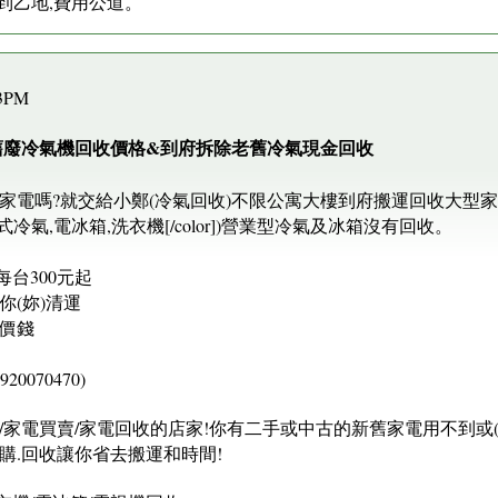
到乙地,費用公道。
13PM
份舊廢冷氣機回收價格&到府拆除老舊冷氣現金回收
家電嗎?就交給小鄭(冷氣回收)不限公寓大樓到府搬運回收大型家
冷氣,電冰箱,洗衣機[/color])營業型冷氣及冰箱沒有回收。
每台300元起
(妳)清運
價錢
0070470)
家電買賣/家電回收的店家!你有二手或中古的新舊家電用不到或(搬
購.回收讓你省去搬運和時間!