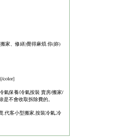
家、修繕)覺得麻煩.你(妳)
lor]
氣保養/冷氣按裝 賣房/搬家/
拆除是不會收取拆除費的。
賣,代客小型搬家,按裝冷氣,冷