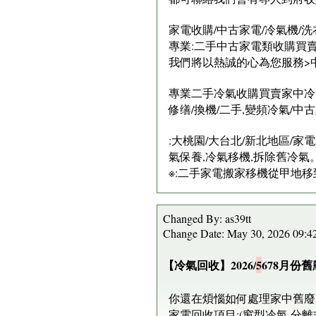
家電收購/中古家電/冷氣機/洗
專業:二手中古家電類收購買賣:
我們將以熱誠的心為您服務>中古
專業二手冷氣收購買賣家中冷氣
修缮/換機/二手,變頻冷氣/
​:大桃園/大台北/新北地區/
氣保養,冷氣移機,拆除舊冷氣
※:二手家電搬家移機從甲地移
Changed By: as39tt
Change Date: May 30, 2026 09:
【冷氣回收】2026/
5
678月份
你還在煩惱如何處理家中舊廢
家電回收項目:(窗型冷氣,分離式