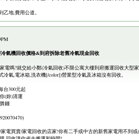
。
到乙地,費用公道。
59PM
廢冷氣機回收價格&到府拆除老舊冷氣現金回收
家電嗎?就交給小鄭(冷氣回收)不限公寓大樓到府搬運回收大型家
冷氣,電冰箱,洗衣機[/color])營業型冷氣及冰箱沒有回收。
每台300元起
(妳)清運
價錢
0070470)
家電買賣/家電回收的店家!你有二手或中古的新舊家電用不到或(搬
購.回收讓你省去搬運和時間!