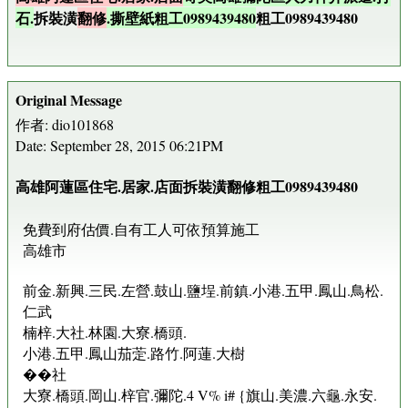
石.
拆裝潢
翻修
.撕壁紙粗工0989439480
粗工0989439480
Original Message
作者: dio101868
Date: September 28, 2015 06:21PM
高雄阿蓮區住宅.居家.店面拆裝潢翻修粗工0989439480
免費到府估價.自有工人可依預算施工
高雄市
前金.新興.三民.左營.鼓山.鹽埕.前鎮.小港.五甲.鳳山.鳥松.
仁武
楠梓.大社.林園.大寮.橋頭.
小港.五甲.鳳山茄萣.路竹.阿蓮.大樹
��社
大寮.橋頭.岡山.梓官.彌陀.4 V% i# {旗山.美濃.六龜.永安.