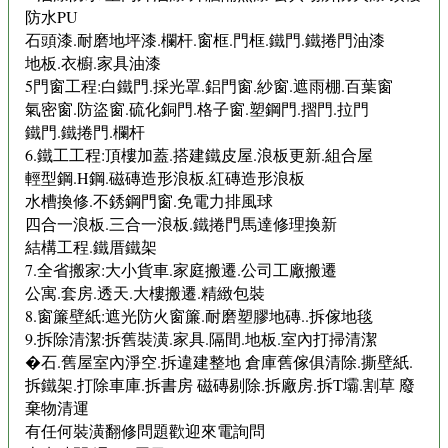
防水PU
石頭漆.耐磨地坪漆.欄杆.窗框.門框.鐵門.鐵捲門油漆
地板.衣櫥.家具油漆
5門窗工程:白鐵門.採光罩.鋁門窗.紗窗.遮雨棚.百葉窗
氣密窗.防盜窗.硫化銅門.格子窗.塑鋼門.摺門.拉門
鐵門.鐵捲門.欄杆
6.鐵工工程:頂樓加蓋.搭建鐵皮屋.浪板更新.組合屋
輕型鋼.H鋼.磁磚造形浪板.紅磚造形浪板
水槽換修.不銹鋼門窗.免電力排風球
四合一浪板.三合一浪板.鐵捲門馬達修理換新
結構工程.鐵厝鐵架
7.全省搬家:大小貨車.家庭搬遷.公司工廠搬遷
公寓.套房.透天.大樓搬遷.精緻包裝
8.窗簾壁紙:遮光防火窗簾.耐磨塑膠地磚..拆傢地毯
9.拆除清潔:拆舊裝潢.家具.隔間.地板.室內打掃清潔
�石.舊屋室內淨空.拆違建整地 倉庫舊傢俱清除.撕壁紙.
拆鐵架.打除車庫.拆書房 磁磚剔除.拆廠房.拆T壩.割草 廢
棄物清運
有任何裝潢翻修問題歡迎來電詢問