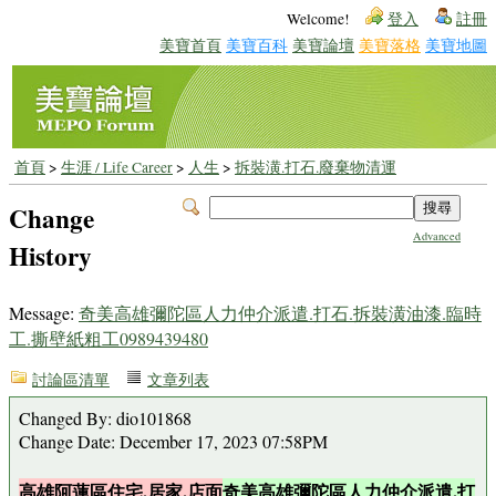
Welcome!
登入
註冊
美寶首頁
美寶百科
美寶論壇
美寶落格
美寶地圖
首頁
>
生涯 / Life Career
>
人生
>
拆裝潢.打石.廢棄物清運
Change
Advanced
History
Message:
奇美高雄彌陀區人力仲介派遣.打石.拆裝潢油漆.臨時
工.撕壁紙粗工0989439480
討論區清單
文章列表
Changed By: dio101868
Change Date: December 17, 2023 07:58PM
高雄阿蓮區住宅.居家.店面
奇美高雄彌陀區人力仲介派遣.打