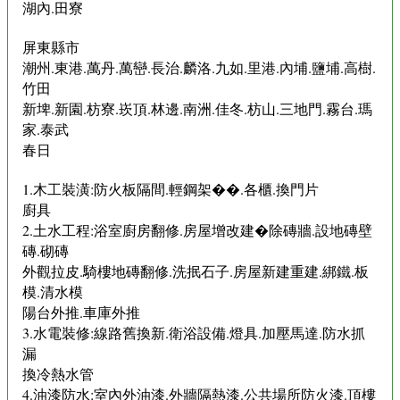
湖內.田寮
屏東縣市
潮州.東港.萬丹.萬巒.長治.麟洛.九如.里港.內埔.鹽埔.高樹.
竹田
新埤.新園.枋寮.崁頂.林邊.南洲.佳冬.枋山.三地門.霧台.瑪
家.泰武
春日
1.木工裝潢:防火板隔間.輕鋼架��.各櫃.換門片
廚具
2.土水工程:浴室廚房翻修.房屋增改建�除磚牆.設地磚壁
磚.砌磚
外觀拉皮.騎樓地磚翻修.洗抿石子.房屋新建重建.綁鐵.板
模.清水模
陽台外推.車庫外推
3.水電裝修:線路舊換新.衛浴設備.燈具.加壓馬達.防水抓
漏
換冷熱水管
4.油漆防水:室內外油漆.外牆隔熱漆.公共場所防火漆.頂樓