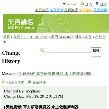
Welcome!
登入
註冊
美寶首頁
美寶百科
美寶論壇
美寶落格
美寶地圖
首頁
>
學涯 / Cultivation Career
>
學門 Academy
>
科學
>
科技
>
科技文
摘
Change
Advanced
History
Message:
[災難應變] 軍方研發拋繩器 水上救難新利器
討論區清單
文章列表
Changed By: apophasis
Change Date: May 28, 2012 01:21PM
[災難應變] 軍方研發拋繩器 水上救難新利器