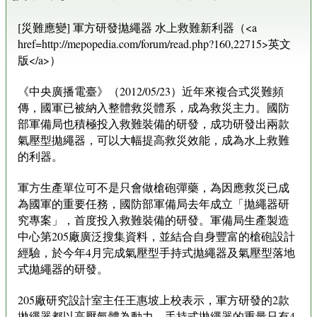
[災難應變] 軍方研發拋繩器 水上救難新利器（<a
href=http://mepopedia.com/forum/read.php?160,22715>英文
版</a>）
《中央廣播電臺》（2012/05/23）近年來複合式災難頻
傳，國軍已被納入整體救災體系，成為救災主力。國防
部軍備局也積極投入救難裝備的研發，成功研發出兩款
氣壓型拋繩器，可以大幅提高救災效能，成為水上救難
的利器。
軍方生產單位可不是只會做槍砲彈藥，為因應救災已成
為國軍的重要任務，國防部軍備局去年成立「拋繩器研
究專案」，首度投入救難裝備的研發。軍備局生產製造
中心第205廠廣泛搜集資料，並結合自身豐富的槍砲設計
經驗，於今年4月完成氣壓型手持式拋繩器及氣壓型落地
式拋繩器的研發。
205廠研究設計室主任王惠坡上校表示，軍方研發的2款
拋繩器都以高壓氣體為動力，手持式拋繩器的重量只有4