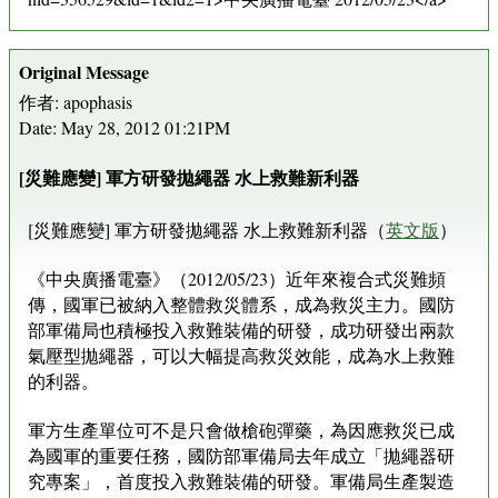
Original Message
作者: apophasis
Date: May 28, 2012 01:21PM
[災難應變] 軍方研發拋繩器 水上救難新利器
[災難應變] 軍方研發拋繩器 水上救難新利器（
英文版
）
《中央廣播電臺》（2012/05/23）近年來複合式災難頻
傳，國軍已被納入整體救災體系，成為救災主力。國防
部軍備局也積極投入救難裝備的研發，成功研發出兩款
氣壓型拋繩器，可以大幅提高救災效能，成為水上救難
的利器。
軍方生產單位可不是只會做槍砲彈藥，為因應救災已成
為國軍的重要任務，國防部軍備局去年成立「拋繩器研
究專案」，首度投入救難裝備的研發。軍備局生產製造