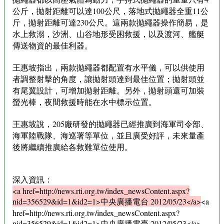
公斤，拋射距離可以達100公尺，落地式拋繩器全重11公
斤，拋射距離可達230公尺。這兩款拋繩器操作簡易，是
水上救溺，沙洲、山谷地形受困救援，以及渡河、艦艇
傳送物資的最佳利器。
王惠坡指出，兩款拋繩器都配置有水平儀，可以供使用
者調整射擊的角度，讓拋射頭達到最佳位置；拋射頭並
有尾翼設計，可增加拋射距離。另外，拋射頭還可加裝
螢光棒，夜間救援時能在水中標示位置。
王惠坡說，205廠研發的拋繩器已經推廣到海軍司令部、
海軍陸戰隊、海巡署等單位，並且廣受好評，未來量產
後將繼續推廣給各救難單位使用。
深入資訊：
<a href=http://news.rti.org.tw/index_newsContent.aspx?
nid=356529&id=1&id2=1>中央廣播電台 2012/05/23</a>
<a
href=http://news.rti.org.tw/index_newsContent.aspx?
nid=356529&id=1&id2=1>中央廣播電臺 2012/05/23</a>