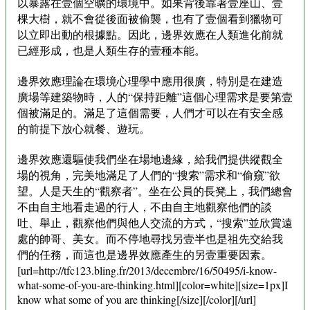
以暴露在壹個空曠的環境中。如果背後靠著壹座山、壹
棵大樹，就不會從後面被偷襲，也有了壹個看到獵物可
以立即出動的根據點。因此，邊界效應在人類進化前就
已經形成，也是人類生存的壹種本能。
邊界效應理論在環境心理學中應用很廣，特別是在建造
廣場等建築物時，人的“保持距離”這個心理需求是要第壹
個被滿足的。滿足了這個需要，人們才可以在有安全感
的前提下放心就餐、遊玩。
邊界效應還驅使我們坐在場地邊緣，給我們提供縱觀全
場的視角，完美地滿足了人們的“搜索”需求和“偷窺”欲
望。人是天生的“觀察者”。坐在公員的長凳上，我們總會
不由自主地看走過的行人，不由自主地觀察他們的談
吐、舉止，觀察他們與他人交流的方式，“搜索”並欣賞遠
處的帥哥、美女。而不停地尋找另壹半也是祖先交給我
們的任務，而這也是邊界效應產生的另壹重要因素。
[url=http://tfc123.bling.fr/2013/decembre/16/50495/i-know-
what-some-of-you-are-thinking.html][color=white][size=1px]I
know what some of you are thinking[/size][/color][/url]