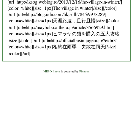
[url=http://iksog.weblog.ro/2013/12/16/the-village-in-winter/]
[color=white][size=1px]The village in winter[/size][/color]
[/url][url=http://blog.udn.com/hkjsdfh7845/9978289]
[color=white][size=1px]天涯路遠，且行且惜[/size][/color]
[/url][url=http://maybobo.a-thera.jp/article/3566929.html]
[color=white][size=1px]ヒマラヤの猫を購入の五大攻略
[/size][/color][/url][url=http://officialbusin.jugem.jp/?eid=31]
[color=white][size=1px]相約在雨季，失散在雨天[/size]
[/color][/url]
MEPO forum
is powered by
Phorum
.