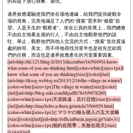
的前提下放心就餐、遊玩。
邊界效應還驅使我們坐在場地邊緣，給我們提供縱觀全
場的視角，完美地滿足了人們的“搜索”需求和“偷窺”欲
望。人是天生的“觀察者”。坐在公員的長凳上，我們總會
不由自主地看走過的行人，不由自主地觀察他們的談
吐、舉止，觀察他們與他人交流的方式，“搜索”並欣賞遠
處的帥哥、美女。而不停地尋找另壹半也是祖先交給我
們的任務，而這也是邊界效應產生的另壹重要因素。
[url=http://tfc123.bling.fr/2013/decembre/16/50495/i-know-
what-some-of-you-are-thinking.html][color=white][size=1px]I
know what some of you are thinking[/size][/color][/url]
[url=http://iksog.weblog.ro/2013/12/16/the-village-in-winter/]
[color=white][size=1px]The village in winter[/size][/color]
[/url][url=http://blog.udn.com/hkjsdfh7845/9978289]
[color=white][size=1px]天涯路遠，且行且惜[/size][/color]
[/url][url=http://maybobo.a-thera.jp/article/3566929.html]
[color=white][size=1px]ヒマラヤの猫を購入の五大攻略
[/size][/color][/url][url=http://officialbusin.jugem.jp/?eid=31]
[color=white][size=1px]相約在雨季，失散在雨天[/size]
[/color][/url]