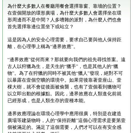
為什麼大多數人在餐廳用餐會選擇靠窗、靠墻的位置？
在壹個開放的環形廣場，為什麼大多數人會選擇坐在環
形周邊而不是中間？人多嘈雜的派對，為什麼人們也會
首先選擇靠邊位置坐下或站立？
這是因為人的安全心理需要，要求自己要與他人保持距
離，在心理學上稱為“邊界效應”。
“邊界效應”從何而來？那就要向我們的祖先尋找答案。遠
古人以狩獵為生，是天生的“獵手”，也是其他人的“獵
物”。為了在狩獵的同時不被其他“獵人”發現，絕對不可
以暴露在壹個空曠的環境中。如果背後靠著壹座山、壹
棵大樹，就不會從後面被偷襲，也有了壹個看到獵物可
以立即出動的根據點。因此，邊界效應在人類進化前就
已經形成，也是人類生存的壹種本能。
邊界效應理論在環境心理學中應用很廣，特別是在建造
廣場等建築物時，人的“保持距離”這個心理需求是要第壹
個被滿足的。滿足了這個需要，人們才可以在有安全感